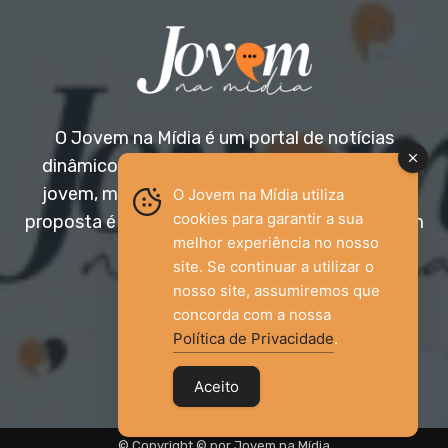
O Jovem na Mídia é um portal de notícias
dinâmico e acessível, voltado para o público
jovem, mas aberto a todas as idades. Nossa
O Jovem na Mídia utiliza
cookies para garantir a sua
proposta é trazer informação relevante com um
melhor experiência no nosso
olhar diferenciado.
site. Se continuar a utilizar o
nosso site, assumiremos que
Entre em contato:
jovemnamidia2017@gmail.com
concorda com a nossa
Política de Privacidade
.
Aceito
© Copyright © por Jovem na Mídia