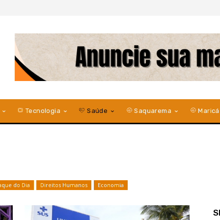
Tecnologia
Saúde
Saquarema
Maricá
aque do Dia
Direitos Humanos
Economia
S