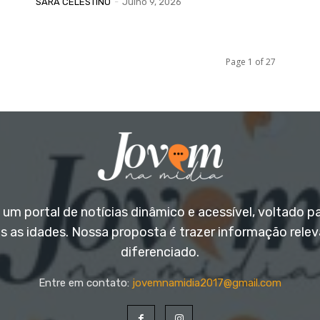
SARA CELESTINO
-
Julho 9, 2026
Page 1 of 27
um portal de notícias dinâmico e acessível, voltado p
s as idades. Nossa proposta é trazer informação rele
diferenciado.
Entre em contato:
jovemnamidia2017@gmail.com