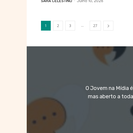
SARA CELESTINO
-
Julho 10, 2026
...
1
2
3
27
O Jovem na Mídia é 
mas aberto a toda