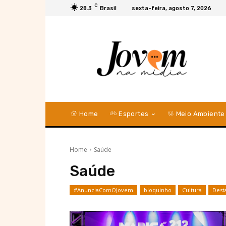
C
28.3
Brasil
sexta-feira, agosto 7, 2026
Home
Esportes
Meio Ambiente
Home
Saúde
Saúde
#AnunciaComOJovem
bloquinho
Cultura
Dest