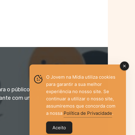
O Jovem na Mídia utiliza cookies
para garantir a sua melhor
ara o público jovem,
experiência no nosso site. Se
vante com um olhar
continuar a utilizar o nosso site,
assumiremos que concorda com
a nossa
Política de Privacidade
.
Aceito