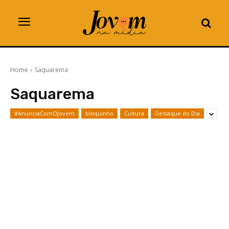
Home
Saquarema
Saquarema
#AnunciaComOJovem
bloquinho
Cultura
Destaque do Dia