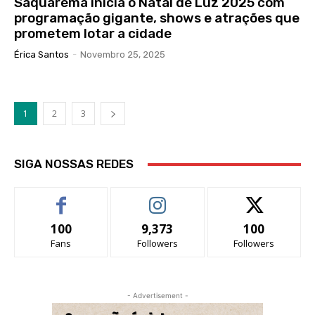
Saquarema inicia o Natal de Luz 2025 com
programação gigante, shows e atrações que
prometem lotar a cidade
Érica Santos
-
Novembro 25, 2025
1
2
3
SIGA NOSSAS REDES
100
9,373
100
Fans
Followers
Followers
- Advertisement -