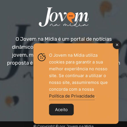
O Jovem na Mídia é um portal de notícias
dinâmico e acessível, voltado para o público
jovem, mas aberto a todas as idades. Nossa
O Jovem na Mídia utiliza
cookies para garantir a sua
proposta é trazer informação relevante com um
melhor experiência no nosso
olhar diferenciado.
site. Se continuar a utilizar o
nosso site, assumiremos que
Entre em contato:
jovemnamidia2017@gmail.com
concorda com a nossa
Política de Privacidade
.
Aceito
© Copyright © por Jovem na Mídia