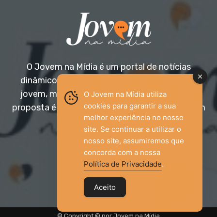
O Jovem na Mídia é um portal de notícias
dinâmico e acessível, voltado para o público
jovem, mas aberto a todas as idades. Nossa
O Jovem na Mídia utiliza
cookies para garantir a sua
proposta é trazer informação relevante com um
melhor experiência no nosso
olhar diferenciado.
site. Se continuar a utilizar o
nosso site, assumiremos que
Entre em contato:
jovemnamidia2017@gmail.com
concorda com a nossa
Política de Privacidade
.
Aceito
© Copyright © por Jovem na Mídia