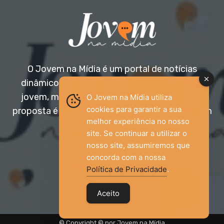
O Jovem na Mídia é um portal de notícias
dinâmico e acessível, voltado para o público
jovem, mas aberto a todas as idades. Nossa
O Jovem na Mídia utiliza
cookies para garantir a sua
proposta é trazer informação relevante com um
melhor experiência no nosso
olhar diferenciado.
site. Se continuar a utilizar o
nosso site, assumiremos que
Entre em contato:
jovemnamidia2017@gmail.com
concorda com a nossa
Política de Privacidade
.
Aceito
© Copyright © por Jovem na Mídia