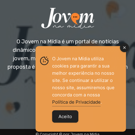
O Jovem na Mídia é um portal de notícias
dinâmico e acessível, voltado para o público
jovem, mas aberto a todas as idades. Nossa
O Jovem na Mídia utiliza
cookies para garantir a sua
proposta é trazer informação relevante com um
melhor experiência no nosso
olhar diferenciado.
site. Se continuar a utilizar o
nosso site, assumiremos que
Entre em contato:
jovemnamidia2017@gmail.com
concorda com a nossa
Política de Privacidade
.
Aceito
© Copyright © por Jovem na Mídia