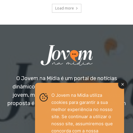
Load more
O Jovem na Mídia é um portal de notícias
dinâmico e acessível, voltado para o público
jovem, mas aberto a todas as idades. Nossa
O Jovem na Mídia utiliza
cookies para garantir a sua
proposta é trazer informação relevante com um
melhor experiência no nosso
olhar diferenciado.
site. Se continuar a utilizar o
nosso site, assumiremos que
Entre em contato:
jovemnamidia2017@gmail.com
concorda com a nossa