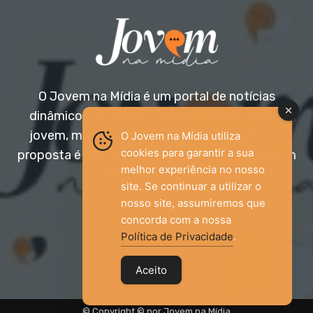
O Jovem na Mídia é um portal de notícias
dinâmico e acessível, voltado para o público
jovem, mas aberto a todas as idades. Nossa
O Jovem na Mídia utiliza
cookies para garantir a sua
proposta é trazer informação relevante com um
melhor experiência no nosso
olhar diferenciado.
site. Se continuar a utilizar o
nosso site, assumiremos que
Entre em contato:
jovemnamidia2017@gmail.com
concorda com a nossa
Política de Privacidade
.
Aceito
© Copyright © por Jovem na Mídia