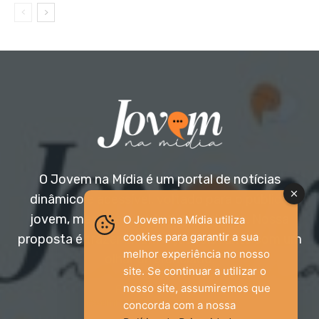
O Jovem na Mídia é um portal de notícias
dinâmico e acessível, voltado para o público
jovem, mas aberto a todas as idades. Nossa
O Jovem na Mídia utiliza
cookies para garantir a sua
proposta é trazer informação relevante com um
melhor experiência no nosso
olhar diferenciado.
site. Se continuar a utilizar o
nosso site, assumiremos que
Entre em contato:
jovemnamidia2017@gmail.com
concorda com a nossa