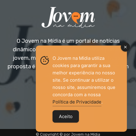
O Jovem na Mídia é um portal de notícias
dinâmico e acessível, voltado para o público
jovem, mas aberto a todas as idades. Nossa
O Jovem na Mídia utiliza
cookies para garantir a sua
proposta é trazer informação relevante com um
melhor experiência no nosso
olhar diferenciado.
site. Se continuar a utilizar o
nosso site, assumiremos que
Entre em contato:
jovemnamidia2017@gmail.com
concorda com a nossa
Política de Privacidade
.
Aceito
© Copyright © por Jovem na Mídia