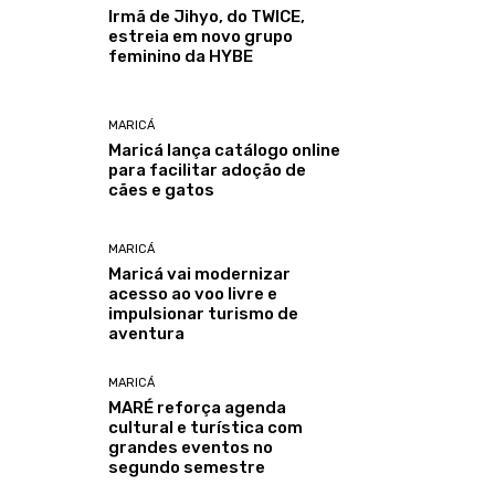
Irmã de Jihyo, do TWICE,
estreia em novo grupo
feminino da HYBE
MARICÁ
Maricá lança catálogo online
para facilitar adoção de
cães e gatos
MARICÁ
Maricá vai modernizar
acesso ao voo livre e
impulsionar turismo de
aventura
MARICÁ
MARÉ reforça agenda
cultural e turística com
grandes eventos no
segundo semestre