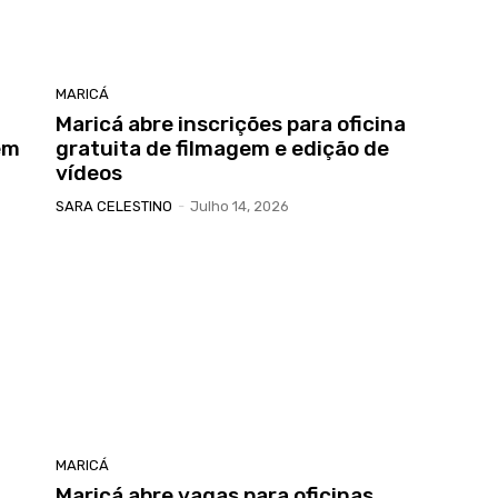
MARICÁ
Maricá abre inscrições para oficina
em
gratuita de filmagem e edição de
vídeos
SARA CELESTINO
-
Julho 14, 2026
MARICÁ
Maricá abre vagas para oficinas