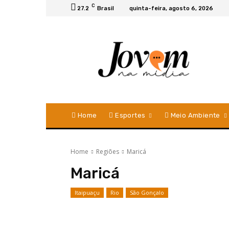
C
27.2
Brasil
quinta-feira, agosto 6, 2026
Home
Esportes
Meio Ambiente
Home
Regiões
Maricá
Maricá
Itaipuaçu
Rio
São Gonçalo