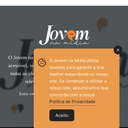
O Jovem na Mídia é um portal de notícias dinâmico e
O Jovem na Mídia utiliza
acessível, voltado para o público jovem, mas aberto a
cookies para garantir a sua
todas as idades. Nossa proposta é trazer informação
melhor experiência no nosso
site. Se continuar a utilizar o
relevante com um olhar diferenciado.
nosso site, assumiremos que
Entre em contato:
jovemnamidia2017@gmail.com
concorda com a nossa
Política de Privacidade
.
Aceito