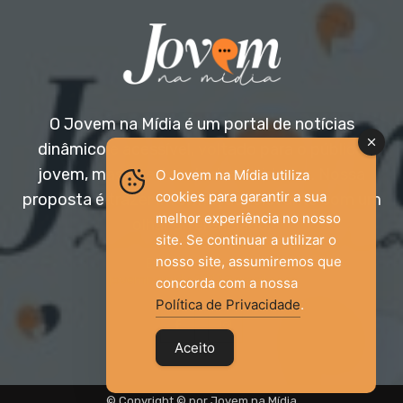
O Jovem na Mídia é um portal de notícias
dinâmico e acessível, voltado para o público
jovem, mas aberto a todas as idades. Nossa
O Jovem na Mídia utiliza
cookies para garantir a sua
proposta é trazer informação relevante com um
melhor experiência no nosso
olhar diferenciado.
site. Se continuar a utilizar o
nosso site, assumiremos que
Entre em contato:
jovemnamidia2017@gmail.com
concorda com a nossa
Política de Privacidade
.
Aceito
© Copyright © por Jovem na Mídia