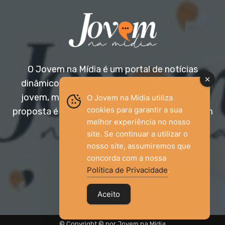
O Jovem na Mídia é um portal de notícias
dinâmico e acessível, voltado para o público
jovem, mas aberto a todas as idades. Nossa
O Jovem na Mídia utiliza
cookies para garantir a sua
proposta é trazer informação relevante com um
melhor experiência no nosso
olhar diferenciado.
site. Se continuar a utilizar o
nosso site, assumiremos que
Entre em contato:
jovemnamidia2017@gmail.com
concorda com a nossa
Política de Privacidade
.
Aceito
© Copyright © por Jovem na Mídia