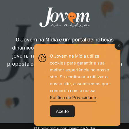
O Jovem na Mídia é um portal de notícias
dinâmico e acessível, voltado para o público
jovem, mas aberto a todas as idades. Nossa
O Jovem na Mídia utiliza
cookies para garantir a sua
proposta é trazer informação relevante com um
melhor experiência no nosso
olhar diferenciado.
site. Se continuar a utilizar o
nosso site, assumiremos que
Entre em contato:
jovemnamidia2017@gmail.com
concorda com a nossa
Política de Privacidade
.
Aceito
© Copyright © por Jovem na Mídia