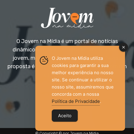
O Jovem na Mídia é um portal de notícias
dinâmico e acessível, voltado para o público
jovem, mas aberto a todas as idades. Nossa
O Jovem na Mídia utiliza
cookies para garantir a sua
proposta é trazer informação relevante com um
melhor experiência no nosso
olhar diferenciado.
site. Se continuar a utilizar o
nosso site, assumiremos que
Entre em contato:
jovemnamidia2017@gmail.com
concorda com a nossa
Política de Privacidade
.
Aceito
© Copyright © por Jovem na Mídia