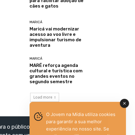
para facilitar adoção de
cães e gatos
MARICÁ
Maricá vai modernizar
acesso ao voo livre e
impulsionar turismo de
aventura
MARICÁ
MARÉ reforça agenda
cultural e turística com
grandes eventos no
segundo semestre
Load more
O Jovem na Mídia utiliza cookies
para garantir a sua melhor
ara o público jovem,
experiência no nosso site. Se