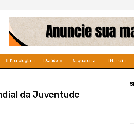
Tecnologia
Saúde
Saquarema
Maricá
S
dial da Juventude