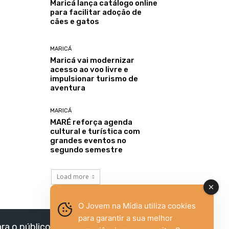
Maricá lança catálogo online
para facilitar adoção de
cães e gatos
MARICÁ
Maricá vai modernizar
acesso ao voo livre e
impulsionar turismo de
aventura
MARICÁ
MARÉ reforça agenda
cultural e turística com
grandes eventos no
segundo semestre
Load more
O Jovem na Mídia utiliza cookies
para garantir a sua melhor
ara o público jovem,