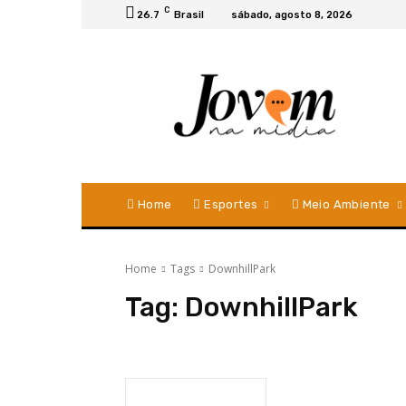
C
26.7
Brasil
sábado, agosto 8, 2026
Home
Esportes
Meio Ambiente
Home
Tags
DownhillPark
Tag:
DownhillPark