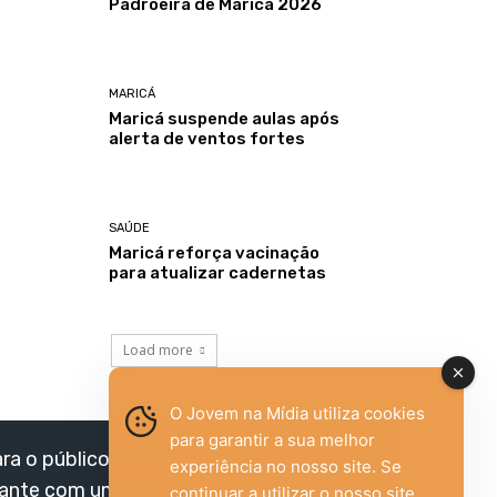
Padroeira de Maricá 2026
MARICÁ
Maricá suspende aulas após
alerta de ventos fortes
SAÚDE
Maricá reforça vacinação
para atualizar cadernetas
Load more
O Jovem na Mídia utiliza cookies
para garantir a sua melhor
ara o público jovem,
experiência no nosso site. Se
vante com um olhar
continuar a utilizar o nosso site,