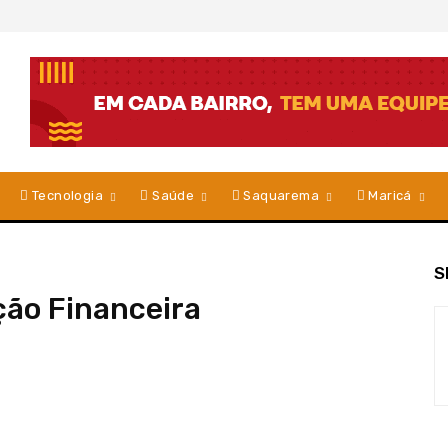
Tecnologia
Saúde
Saquarema
Maricá
S
ção Financeira