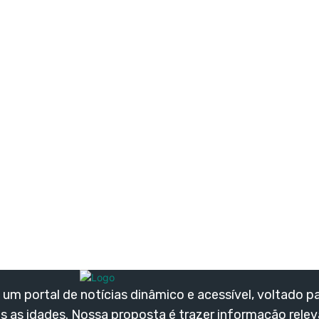
um portal de notícias dinâmico e acessível, voltado p
s as idades. Nossa proposta é trazer informação rele