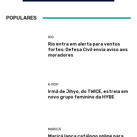
POPULARES
RIO
Rio entra em alerta para ventos
fortes; Defesa Civil envia aviso aos
moradores
K-POP
Irmã de Jihyo, do TWICE, estreia em
novo grupo feminino da HYBE
MARICÁ
Maricá lança catálogo online para