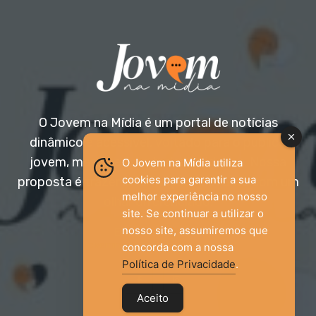
O Jovem na Mídia é um portal de notícias
dinâmico e acessível, voltado para o público
jovem, mas aberto a todas as idades. Nossa
O Jovem na Mídia utiliza
cookies para garantir a sua
proposta é trazer informação relevante com um
melhor experiência no nosso
olhar diferenciado.
site. Se continuar a utilizar o
nosso site, assumiremos que
Entre em contato:
jovemnamidia2017@gmail.com
concorda com a nossa
Política de Privacidade
.
Aceito