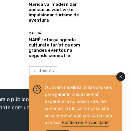
Maricá vai modernizar
acesso ao voo livre e
impulsionar turismo de
aventura
MARICÁ
MARÉ reforça agenda
cultural e turística com
grandes eventos no
segundo semestre
Load more
O Jovem na Mídia utiliza cookies
para garantir a sua melhor
ara o público jovem,
experiência no nosso site. Se
vante com um olhar
continuar a utilizar o nosso site,
assumiremos que concorda com
a nossa
Política de Privacidade
.