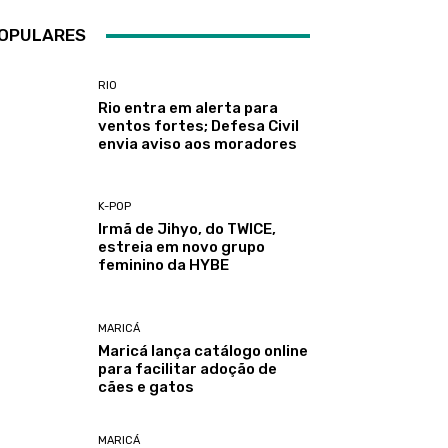
OPULARES
RIO
Rio entra em alerta para
ventos fortes; Defesa Civil
envia aviso aos moradores
K-POP
Irmã de Jihyo, do TWICE,
estreia em novo grupo
feminino da HYBE
MARICÁ
Maricá lança catálogo online
para facilitar adoção de
cães e gatos
MARICÁ