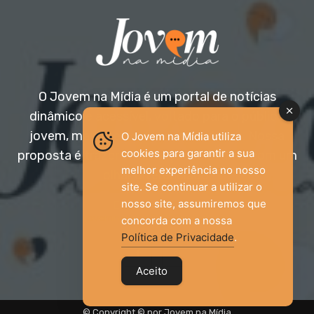
O Jovem na Mídia é um portal de notícias
dinâmico e acessível, voltado para o público
jovem, mas aberto a todas as idades. Nossa
O Jovem na Mídia utiliza
cookies para garantir a sua
proposta é trazer informação relevante com um
melhor experiência no nosso
olhar diferenciado.
site. Se continuar a utilizar o
nosso site, assumiremos que
Entre em contato:
jovemnamidia2017@gmail.com
concorda com a nossa
Política de Privacidade
.
Aceito
© Copyright © por Jovem na Mídia