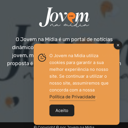
O Jovem na Mídia é um portal de notícias
dinâmico e acessível, voltado para o público
jovem, mas aberto a todas as idades. Nossa
O Jovem na Mídia utiliza
cookies para garantir a sua
proposta é trazer informação relevante com um
melhor experiência no nosso
olhar diferenciado.
site. Se continuar a utilizar o
nosso site, assumiremos que
Entre em contato:
jovemnamidia2017@gmail.com
concorda com a nossa
Política de Privacidade
.
Aceito
© Copyright © por Jovem na Mídia