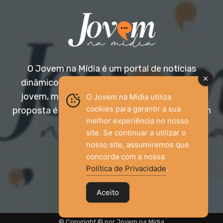
O Jovem na Mídia é um portal de notícias
dinâmico e acessível, voltado para o público
jovem, mas aberto a todas as idades. Nossa
O Jovem na Mídia utiliza
cookies para garantir a sua
proposta é trazer informação relevante com um
melhor experiência no nosso
olhar diferenciado.
site. Se continuar a utilizar o
nosso site, assumiremos que
Entre em contato:
jovemnamidia2017@gmail.com
concorda com a nossa
Política de Privacidade
.
Aceito
© Copyright © por Jovem na Mídia