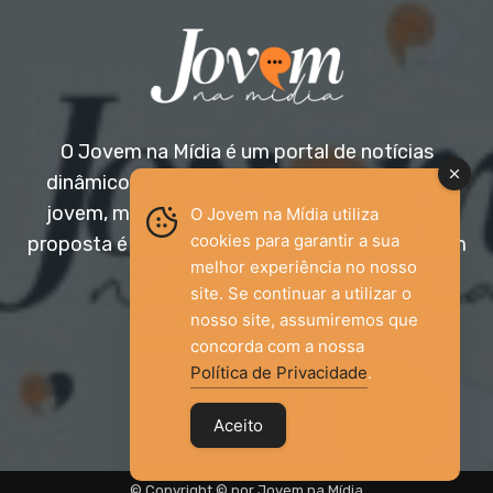
O Jovem na Mídia é um portal de notícias
dinâmico e acessível, voltado para o público
jovem, mas aberto a todas as idades. Nossa
O Jovem na Mídia utiliza
cookies para garantir a sua
proposta é trazer informação relevante com um
melhor experiência no nosso
olhar diferenciado.
site. Se continuar a utilizar o
nosso site, assumiremos que
Entre em contato:
jovemnamidia2017@gmail.com
concorda com a nossa
Política de Privacidade
.
Aceito
© Copyright © por Jovem na Mídia