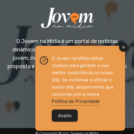
O Jovem na Mídia é um portal de notícias
dinâmico e acessível, voltado para o público
jovem, mas aberto a todas as idades. Nossa
O Jovem na Mídia utiliza
cookies para garantir a sua
proposta é trazer informação relevante com um
melhor experiência no nosso
olhar diferenciado.
site. Se continuar a utilizar o
nosso site, assumiremos que
Entre em contato:
jovemnamidia2017@gmail.com
concorda com a nossa
Política de Privacidade
.
Aceito
© Copyright © por Jovem na Mídia