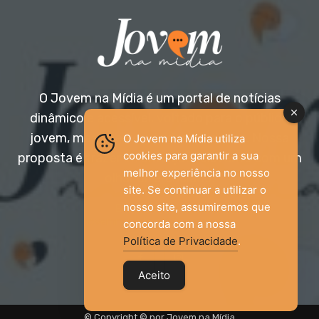
O Jovem na Mídia é um portal de notícias
dinâmico e acessível, voltado para o público
jovem, mas aberto a todas as idades. Nossa
O Jovem na Mídia utiliza
cookies para garantir a sua
proposta é trazer informação relevante com um
melhor experiência no nosso
olhar diferenciado.
site. Se continuar a utilizar o
nosso site, assumiremos que
Entre em contato:
jovemnamidia2017@gmail.com
concorda com a nossa
Política de Privacidade
.
Aceito
© Copyright © por Jovem na Mídia