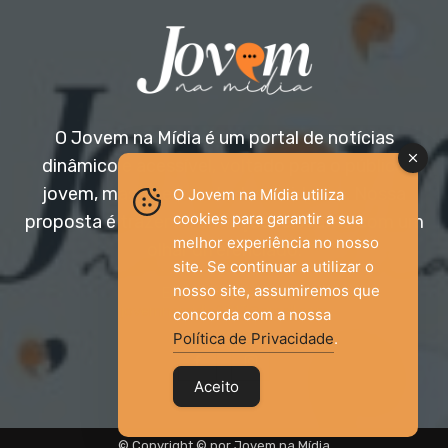
O Jovem na Mídia é um portal de notícias
dinâmico e acessível, voltado para o público
jovem, mas aberto a todas as idades. Nossa
O Jovem na Mídia utiliza
cookies para garantir a sua
proposta é trazer informação relevante com um
melhor experiência no nosso
olhar diferenciado.
site. Se continuar a utilizar o
nosso site, assumiremos que
Entre em contato:
jovemnamidia2017@gmail.com
concorda com a nossa
Política de Privacidade
.
Aceito
© Copyright © por Jovem na Mídia