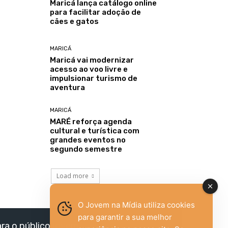
Maricá lança catálogo online
para facilitar adoção de
cães e gatos
MARICÁ
Maricá vai modernizar
acesso ao voo livre e
impulsionar turismo de
aventura
MARICÁ
MARÉ reforça agenda
cultural e turística com
grandes eventos no
segundo semestre
Load more
O Jovem na Mídia utiliza cookies
para garantir a sua melhor
ara o público jovem,