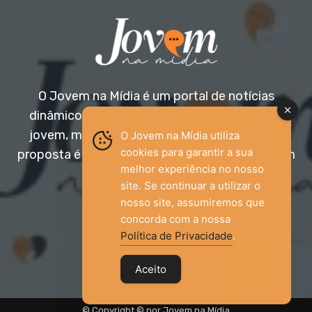
O Jovem na Mídia é um portal de notícias
dinâmico e acessível, voltado para o público
jovem, mas aberto a todas as idades. Nossa
O Jovem na Mídia utiliza
cookies para garantir a sua
proposta é trazer informação relevante com um
melhor experiência no nosso
olhar diferenciado.
site. Se continuar a utilizar o
nosso site, assumiremos que
Entre em contato:
jovemnamidia2017@gmail.com
concorda com a nossa
Política de Privacidade
.
Aceito
© Copyright © por Jovem na Mídia