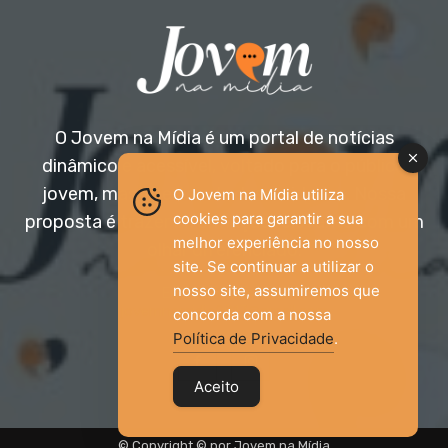
O Jovem na Mídia é um portal de notícias
dinâmico e acessível, voltado para o público
jovem, mas aberto a todas as idades. Nossa
O Jovem na Mídia utiliza
cookies para garantir a sua
proposta é trazer informação relevante com um
melhor experiência no nosso
olhar diferenciado.
site. Se continuar a utilizar o
nosso site, assumiremos que
Entre em contato:
jovemnamidia2017@gmail.com
concorda com a nossa
Política de Privacidade
.
Aceito
© Copyright © por Jovem na Mídia