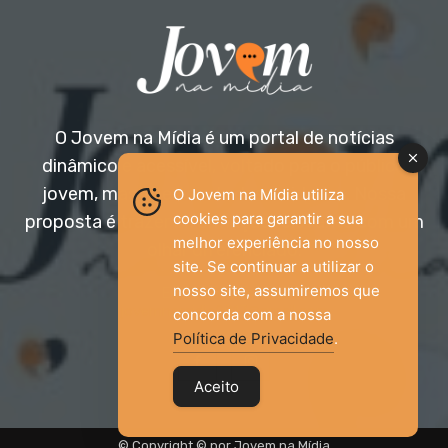
O Jovem na Mídia é um portal de notícias
dinâmico e acessível, voltado para o público
jovem, mas aberto a todas as idades. Nossa
O Jovem na Mídia utiliza
cookies para garantir a sua
proposta é trazer informação relevante com um
melhor experiência no nosso
olhar diferenciado.
site. Se continuar a utilizar o
nosso site, assumiremos que
Entre em contato:
jovemnamidia2017@gmail.com
concorda com a nossa
Política de Privacidade
.
Aceito
© Copyright © por Jovem na Mídia