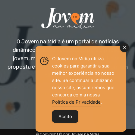
O Jovem na Mídia é um portal de notícias
dinâmico e acessível, voltado para o público
jovem, mas aberto a todas as idades. Nossa
O Jovem na Mídia utiliza
cookies para garantir a sua
proposta é trazer informação relevante com um
melhor experiência no nosso
olhar diferenciado.
site. Se continuar a utilizar o
nosso site, assumiremos que
Entre em contato:
jovemnamidia2017@gmail.com
concorda com a nossa
Política de Privacidade
.
Aceito
© Copyright © por Jovem na Mídia