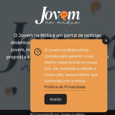
O Jovem na Mídia é um portal de notícias
dinâmico e acessível, voltado para o público
jovem, mas aberto a todas as idades. Nossa
O Jovem na Mídia utiliza
cookies para garantir a sua
proposta é trazer informação relevante com um
melhor experiência no nosso
olhar diferenciado.
site. Se continuar a utilizar o
nosso site, assumiremos que
Entre em contato:
jovemnamidia2017@gmail.com
concorda com a nossa
Política de Privacidade
.
Aceito
© Copyright © por Jovem na Mídia