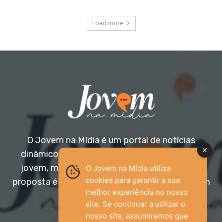
Load more
O Jovem na Mídia é um portal de notícias
dinâmico e acessível, voltado para o público
jovem, mas aberto a todas as idades. Nossa
O Jovem na Mídia utiliza
cookies para garantir a sua
proposta é trazer informação relevante com um
melhor experiência no nosso
olhar diferenciado.
site. Se continuar a utilizar o
nosso site, assumiremos que
Entre em contato: