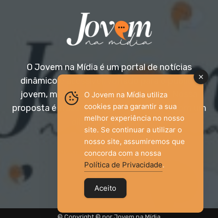
O Jovem na Mídia é um portal de notícias
dinâmico e acessível, voltado para o público
jovem, mas aberto a todas as idades. Nossa
O Jovem na Mídia utiliza
cookies para garantir a sua
proposta é trazer informação relevante com um
melhor experiência no nosso
olhar diferenciado.
site. Se continuar a utilizar o
nosso site, assumiremos que
Entre em contato:
jovemnamidia2017@gmail.com
concorda com a nossa
Política de Privacidade
.
Aceito
© Copyright © por Jovem na Mídia