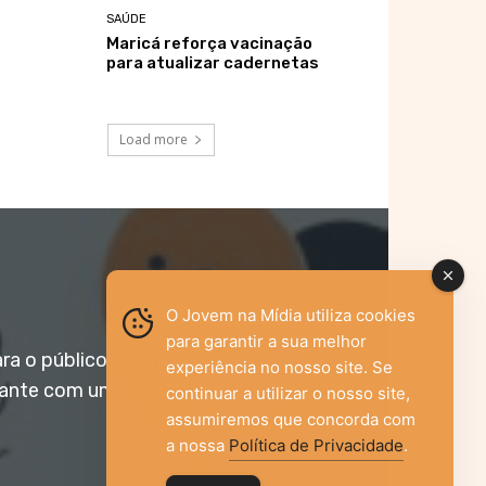
SAÚDE
Maricá reforça vacinação
para atualizar cadernetas
Load more
O Jovem na Mídia utiliza cookies
para garantir a sua melhor
ara o público jovem,
experiência no nosso site. Se
vante com um olhar
continuar a utilizar o nosso site,
assumiremos que concorda com
a nossa
Política de Privacidade
.