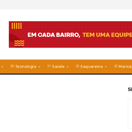
Tecnologia
Saúde
Saquarema
Maricá
S