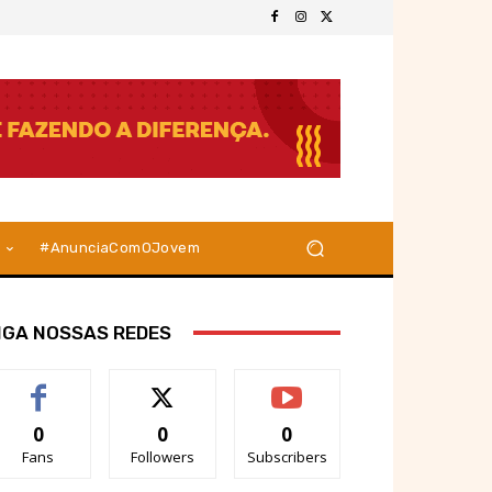
#AnunciaComOJovem
IGA NOSSAS REDES
0
0
0
Fans
Followers
Subscribers