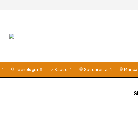
Tecnologia
Saúde
Saquarema
Maricá
S