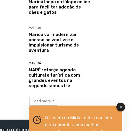
Maricá lança catálogo online
para facilitar adoção de
cães e gatos
MARICÁ
Maricá vai modernizar
acesso ao voo livre e
impulsionar turismo de
aventura
MARICÁ
MARÉ reforça agenda
cultural e turística com
grandes eventos no
segundo semestre
Load more
O Jovem na Mídia utiliza cookies
para garantir a sua melhor
ara o público jovem,