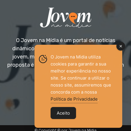
O Jovem na Mídia é um portal de notícias
dinâmico e acessível, voltado para o público
jovem, mas aberto a todas as idades. Nossa
O Jovem na Mídia utiliza
cookies para garantir a sua
proposta é trazer informação relevante com um
melhor experiência no nosso
olhar diferenciado.
site. Se continuar a utilizar o
nosso site, assumiremos que
Entre em contato:
jovemnamidia2017@gmail.com
concorda com a nossa
Política de Privacidade
.
Aceito
© Copyright © por Jovem na Mídia