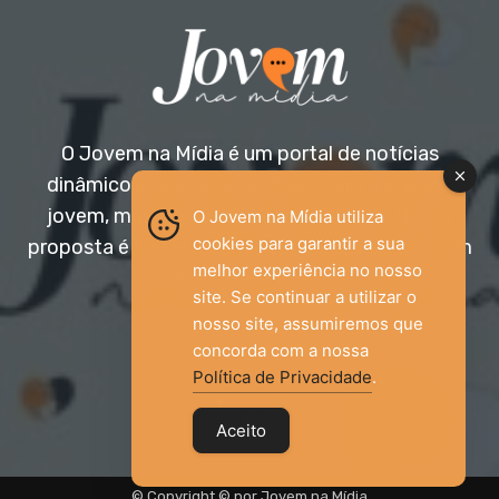
O Jovem na Mídia é um portal de notícias
dinâmico e acessível, voltado para o público
jovem, mas aberto a todas as idades. Nossa
O Jovem na Mídia utiliza
cookies para garantir a sua
proposta é trazer informação relevante com um
melhor experiência no nosso
olhar diferenciado.
site. Se continuar a utilizar o
nosso site, assumiremos que
Entre em contato:
jovemnamidia2017@gmail.com
concorda com a nossa
Política de Privacidade
.
Aceito
© Copyright © por Jovem na Mídia