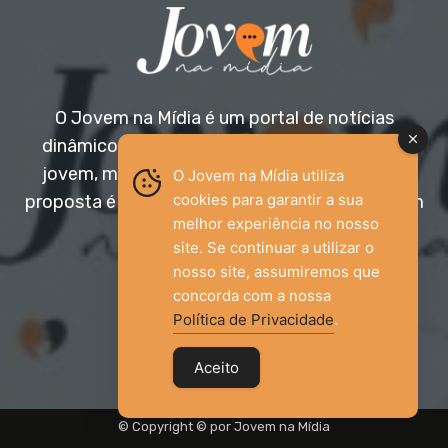
O Jovem na Mídia é um portal de notícias
dinâmico e acessível, voltado para o público
jovem, mas aberto a todas as idades. Nossa
O Jovem na Mídia utiliza
cookies para garantir a sua
proposta é trazer informação relevante com um
melhor experiência no nosso
olhar diferenciado.
site. Se continuar a utilizar o
nosso site, assumiremos que
Entre em contato:
jovemnamidia2017@gmail.com
concorda com a nossa
Política de Privacidade
.
Aceito
© Copyright © por Jovem na Mídia