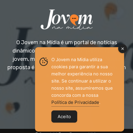
O Jovem na Mídia é um portal de notícias
dinâmico e acessível, voltado para o público
jovem, mas aberto a todas as idades. Nossa
O Jovem na Mídia utiliza
cookies para garantir a sua
proposta é trazer informação relevante com um
melhor experiência no nosso
olhar diferenciado.
site. Se continuar a utilizar o
nosso site, assumiremos que
Entre em contato:
jovemnamidia2017@gmail.com
concorda com a nossa
Política de Privacidade
.
Aceito