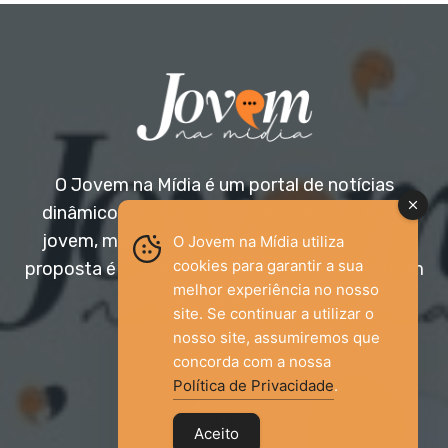
O Jovem na Mídia é um portal de notícias
dinâmico e acessível, voltado para o público
jovem, mas aberto a todas as idades. Nossa
O Jovem na Mídia utiliza
cookies para garantir a sua
proposta é trazer informação relevante com um
melhor experiência no nosso
olhar diferenciado.
site. Se continuar a utilizar o
nosso site, assumiremos que
Entre em contato:
jovemnamidia2017@gmail.com
concorda com a nossa
Política de Privacidade
.
Aceito