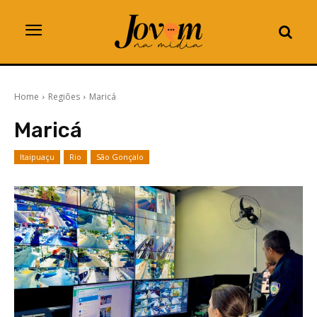
Home
Regiões
Maricá
Maricá
Itaipuaçu
Rio
São Gonçalo