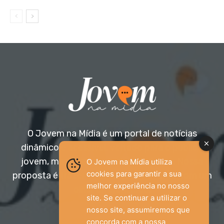
O Jovem na Mídia é um portal de notícias
dinâmico e acessível, voltado para o público
jovem, mas aberto a todas as idades. Nossa
O Jovem na Mídia utiliza
cookies para garantir a sua
proposta é trazer informação relevante com um
melhor experiência no nosso
olhar diferenciado.
site. Se continuar a utilizar o
nosso site, assumiremos que
Entre em contato:
jovemnamidia2017@gmail.com
concorda com a nossa