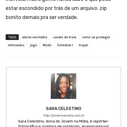
estar escondido por trás de um arquivo .zip
bonito demais pra ser verdade.
TAGS
alerta vermelho
cavalo de troia
como se proteger
infectados
jogo
Mods
Schedule I
trojan
SARA CELESTINO
http://jovemnamidia.com.br
Sara Celestino, dona do Jovem na Mídia, é repórter-
fotográfica e criadora de conteúdo, apaixonada por