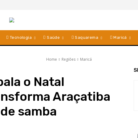
Tecnologia
Saúde
Saquarema
Maricá
Home
Regiões
Maricá
S
ala o Natal
ransforma Araçatiba
 de samba