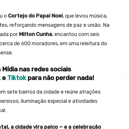
ou o
Cortejo do Papai Noel
, que levou música,
ntes, reforçando mensagens de paz e união. Na
izada por
Milton Cunha
, encantou com seis
e cerca de 600 moradores, em uma releitura do
aense.
 Mídia nas redes sociais
k
e
Tiktok
para não perder nada!
m sete bairros da cidade e reúne atrações
ersivos, iluminação especial e atividades
al.
l, a cidade vira palco — e a celebração