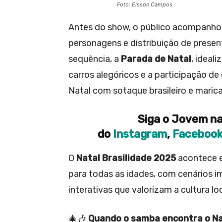
Foto: Elsson Campos
Antes do show, o público acompanh
personagens e distribuição de prese
sequência, a
Parada de Natal
, ideal
carros alegóricos e a participação d
Natal com sotaque brasileiro e maric
Siga o Jovem na
do
Instagram
,
Faceboo
O
Natal Brasilidade 2025
acontece e
para todas as idades, com cenários im
interativas que valorizam a cultura loc
🎄🎶
Quando o samba encontra o Nata