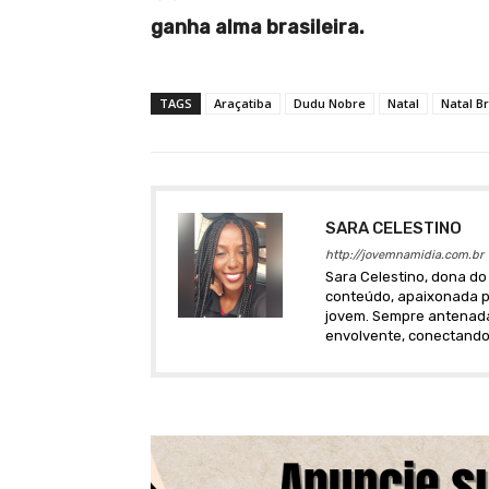
ganha alma brasileira.
TAGS
Araçatiba
Dudu Nobre
Natal
Natal B
SARA CELESTINO
http://jovemnamidia.com.br
Sara Celestino, dona do 
conteúdo, apaixonada po
jovem. Sempre antenada 
envolvente, conectando