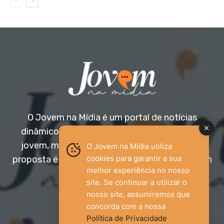
O Jovem na Mídia é um portal de notícias
dinâmico e acessível, voltado para o público
jovem, mas aberto a todas as idades. Nossa
O Jovem na Mídia utiliza
cookies para garantir a sua
proposta é trazer informação relevante com um
melhor experiência no nosso
olhar diferenciado.
site. Se continuar a utilizar o
nosso site, assumiremos que
Entre em contato:
jovemnamidia2017@gmail.com
concorda com a nossa
Política de Privacidade
.