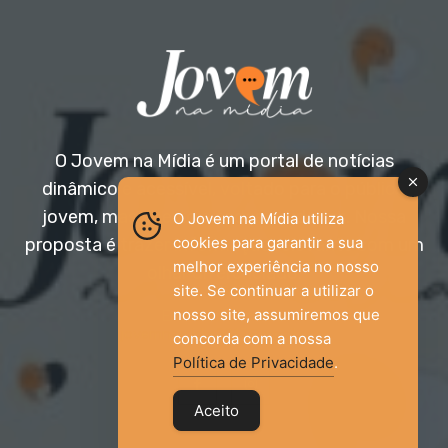
O Jovem na Mídia é um portal de notícias
dinâmico e acessível, voltado para o público
jovem, mas aberto a todas as idades. Nossa
O Jovem na Mídia utiliza
cookies para garantir a sua
proposta é trazer informação relevante com um
melhor experiência no nosso
olhar diferenciado.
site. Se continuar a utilizar o
nosso site, assumiremos que
Entre em contato:
jovemnamidia2017@gmail.com
concorda com a nossa
Política de Privacidade
.
Aceito