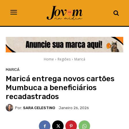
Home
Regiões
Maricá
MARICÁ
Maricá entrega novos cartões
Mumbuca a beneficiários
recadastrados
Por:
SARA CELESTINO
Janeiro 26, 2026